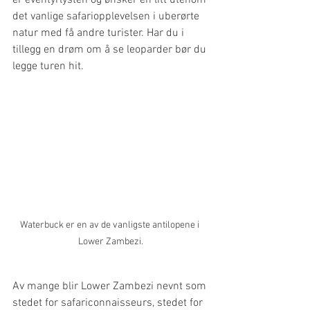
er eventyrlysten og ønsker en litt utenom 
det vanlige safariopplevelsen i uberørte 
natur med få andre turister. Har du i 
tillegg en drøm om å se leoparder bør du 
legge turen hit.
Waterbuck er en av de vanligste antilopene i 
Lower Zambezi.
Av mange blir Lower Zambezi nevnt som 
stedet for safariconnaisseurs, stedet for 