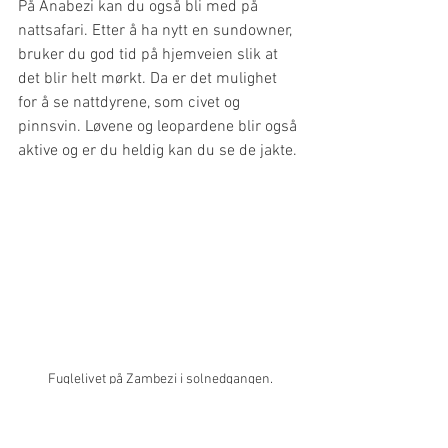
På Anabezi kan du også bli med på 
nattsafari. Etter å ha nytt en sundowner, 
bruker du god tid på hjemveien slik at 
det blir helt mørkt. Da er det mulighet 
for å se nattdyrene, som civet og 
pinnsvin. Løvene og leopardene blir også 
aktive og er du heldig kan du se de jakte.
Fuglelivet på Zambezi i solnedgangen.
Vi rakk dessverre verken gåsafari eller 