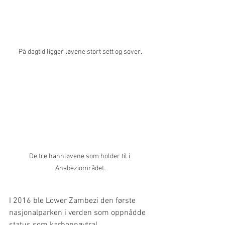
På dagtid ligger løvene stort sett og sover.
De tre hannløvene som holder til i 
Anabeziområdet.
I 2016 ble Lower Zambezi den første 
nasjonalparken i verden som oppnådde 
status som karbonnøytral.