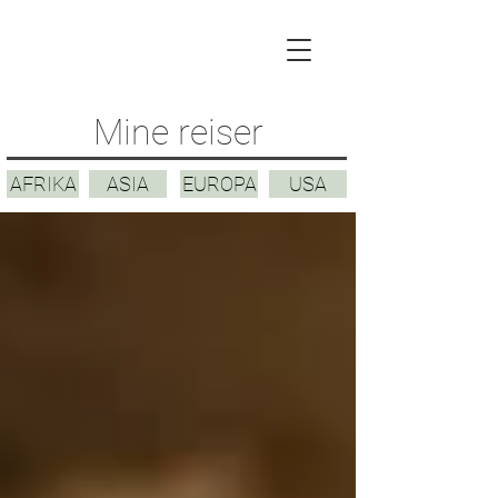
Mine reiser
AFRIKA
ASIA
EUROPA
USA