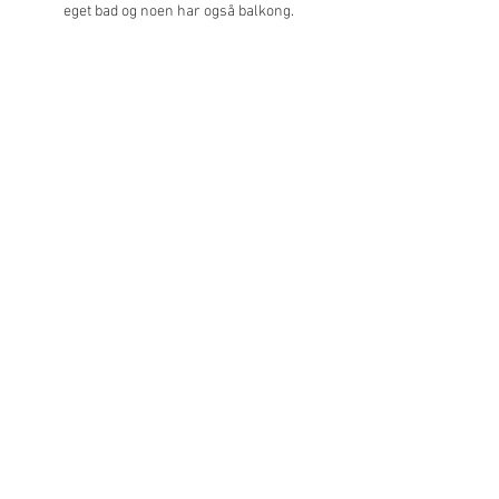
eget bad og noen har også balkong.
Når du skal på safari brukes små 
lettbåter som gjør det mulig å komme 
helt inntil elvebredden og veldig tett på 
dyrene og fuglelivet. Ønsker du å ta det 
med ro kan du bare bli ombord i båten 
da du ser rikelig med dyr herfra også. 
Mantis er en sørafrikansk hotellgruppe 
startet i 2000 og er fundamentert på 