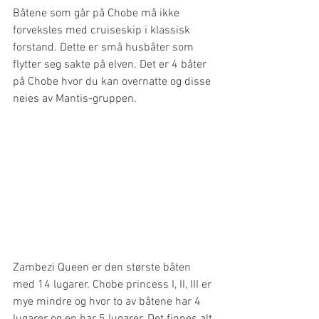
Båtene som går på Chobe må ikke 
forveksles med cruiseskip i klassisk 
forstand. Dette er små husbåter som 
flytter seg sakte på elven. Det er 4 båter 
på Chobe hvor du kan overnatte og disse 
neies av Mantis-gruppen.
Zambezi Queen er den største båten 
med 14 lugarer. Chobe princess I, II, III er 
mye mindre og hvor to av båtene har 4 
lugarer og en har 5 lugarer. Det finnes alt 