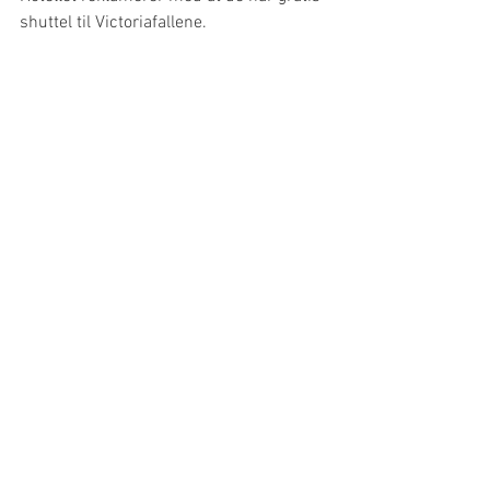
shuttel til Victoriafallene. 
Tilbake til barndommen. Omvisning på New 
Fairmount hotel
Victoria Falls Hotel, 
Zimbabwe
Dette ikoniske hotellet ble bygd i 1904. 
Opprinnelig var det tiltenkt som hotell 
for de som arbeidet på jernbanen fra 