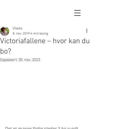
Vibeke
8. nov. 2019
4 min lesing
Victoriafallene – hvor kan du
bo?
Oppdatert:
30. nov. 2023
Det er mange flotte steder å bo rundt 