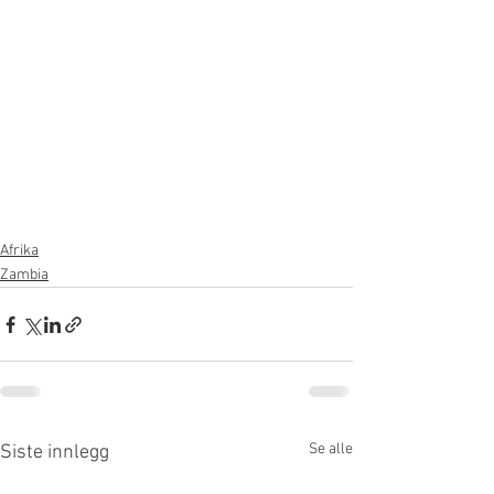
Afrika
Zambia
Se alle
Siste innlegg