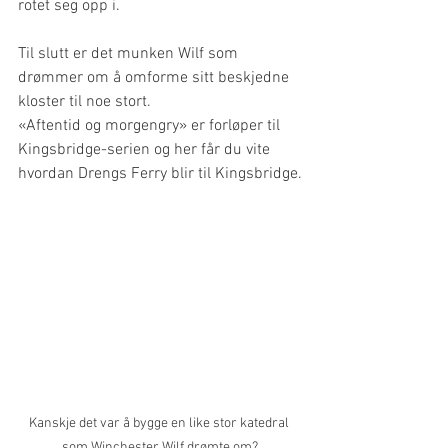
rotet seg opp i.
Til slutt er det munken Wilf som 
drømmer om å omforme sitt beskjedne 
kloster til noe stort. 
«Aftentid og morgengry» er forløper til 
Kingsbridge-serien og her får du vite 
hvordan Drengs Ferry blir til Kingsbridge.
Kanskje det var å bygge en like stor katedral 
som Winchester Wilf drømte om?