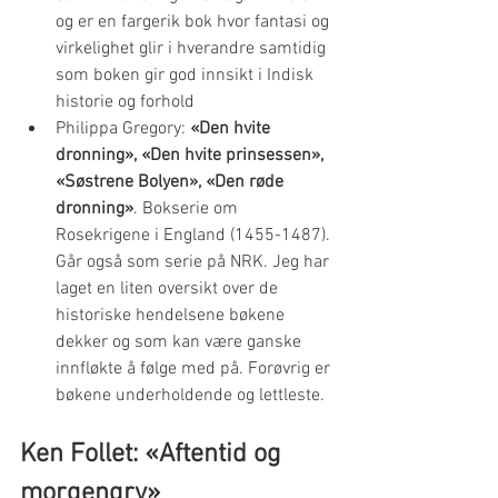
og er en fargerik bok hvor fantasi og 
virkelighet glir i hverandre samtidig 
som boken gir god innsikt i Indisk 
historie og forhold
Philippa Gregory: 
«Den hvite 
dronning», «Den hvite prinsessen», 
«Søstrene Bolyen», «Den røde 
dronning»
. Bokserie om 
Rosekrigene i England (1455-1487). 
Går også som serie på NRK. Jeg har 
laget en liten oversikt over de 
historiske hendelsene bøkene 
dekker og som kan være ganske 
innfløkte å følge med på. Forøvrig er 
bøkene underholdende og lettleste. 
Ken Follet: «Aftentid og 
morgengry»