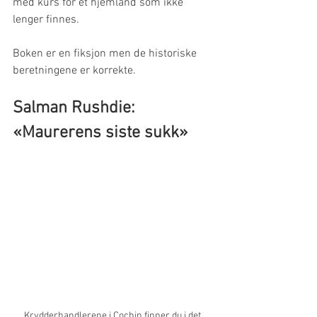
med kurs for et hjemland som ikke 
lenger finnes. 
Boken er en fiksjon men de historiske 
beretningene er korrekte.
Salman Rushdie: 
«Maurerens siste sukk»
Krydderhandlerene i Cochin finner du i det 