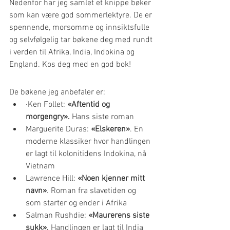
Nedenfor har jeg samlet et knippe bøker 
som kan være god sommerlektyre. De er 
spennende, morsomme og innsiktsfulle 
og selvfølgelig tar bøkene deg med rundt 
i verden til Afrika, India, Indokina og 
England. Kos deg med en god bok!
De bøkene jeg anbefaler er:
·Ken Follet: 
«Aftentid og 
morgengry».
 Hans siste roman
Marguerite Duras: 
«Elskeren»
. En 
moderne klassiker hvor handlingen 
er lagt til kolonitidens Indokina, nå 
Vietnam
Lawrence Hill: 
«Noen kjenner mitt 
navn»
. Roman fra slavetiden og 
som starter og ender i Afrika
Salman Rushdie: 
«Maurerens siste 
sukk».
 Handlingen er lagt til India 