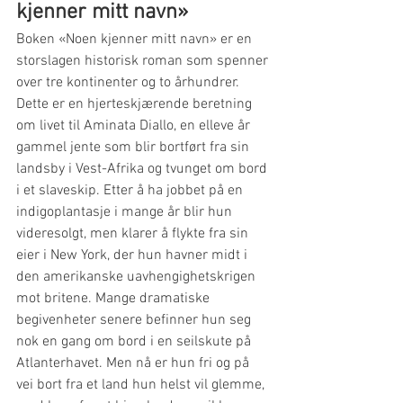
kjenner mitt navn»
Boken «Noen kjenner mitt navn» er en 
storslagen historisk roman som spenner 
over tre kontinenter og to århundrer. 
Dette er en hjerteskjærende beretning 
om livet til Aminata Diallo, en elleve år 
gammel jente som blir bortført fra sin 
landsby i Vest-Afrika og tvunget om bord 
i et slaveskip. Etter å ha jobbet på en 
indigoplantasje i mange år blir hun 
videresolgt, men klarer å flykte fra sin 
eier i New York, der hun havner midt i 
den amerikanske uavhengighetskrigen 
mot britene. Mange dramatiske 
begivenheter senere befinner hun seg 
nok en gang om bord i en seilskute på 
Atlanterhavet. Men nå er hun fri og på 
vei bort fra et land hun helst vil glemme, 