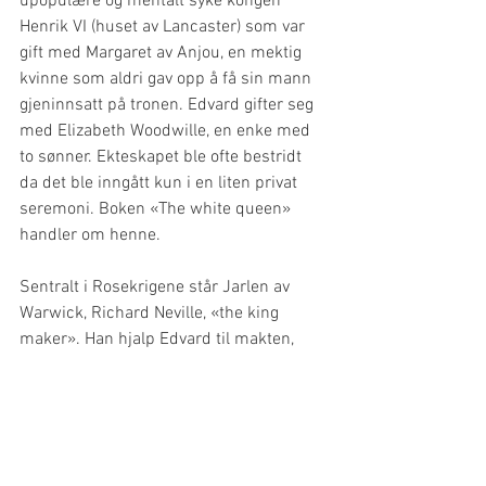
upopulære og mentalt syke kongen 
Henrik VI (huset av Lancaster) som var 
gift med Margaret av Anjou, en mektig 
kvinne som aldri gav opp å få sin mann 
gjeninnsatt på tronen. Edvard gifter seg 
med Elizabeth Woodwille, en enke med 
to sønner. Ekteskapet ble ofte bestridt 
da det ble inngått kun i en liten privat 
seremoni. Boken «The white queen» 
handler om henne. 
Sentralt i Rosekrigene står Jarlen av 
Warwick, Richard Neville, «the king 
maker». Han hjalp Edvard til makten, 
men snudde seg senere mot Edvard og 
fikk gjeninnsatte den forvirrede og syke 
kong Henrik VI. Regjeringsperioden ble 
kort da Edvard IV klarte å ta tilbake 
makten.  Etter Edvard sin død tok hans 