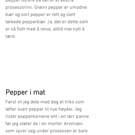
pepper dyrere da det er et ekstra 
prosesstrinn. Grønn pepper er umodne 
bær og sort pepper er rett og slett 
tørkede pepperbær. Ja, det er dette som 
er så flott med å reise, alltid noe nytt å 
lære. 
Pepper i mat
Først vil jeg dele med deg et triks som 
løfter svart pepper til nye høyder. Jeg 
rister pepperkornene lett i en tørr panne 
før jeg støter de i en morter. Aromaen 
som sprer seg under prosessen er bare 