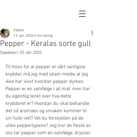
Vibeke
13. apr. 2020
4 min lesing
Pepper - Keralas sorte gull
Oppdatert:
25. okt. 2020
Til tross for at pepper er vårt vanligste 
krydder, må jeg
 med skam melde at jeg 
ikke har visst hvordan pepper dyrkes. 
Pepper er en selvfølge i all mat, men har 
du egentlig tenkt over hva dette 
krydderet er? Hvordan du skal behandle 
det så aromaen og smaken kommer til 
sin fulle rett? Vet du forskjellen på de 
ulike peppertypene? Jeg tror de fleste av 
oss tar pepper som en selvfølge, drysser 