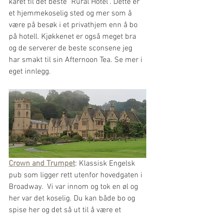
kåret til det beste "Rural Hotel". Dette er 
et hjemmekoselig sted og mer som å 
være på besøk i et privathjem enn å bo 
på hotell. Kjøkkenet er også meget bra 
og de serverer de beste sconsene jeg 
har smakt til sin Afternoon Tea. Se mer i 
eget innlegg.
Crown and Trumpet
: Klassisk Engelsk 
pub som ligger rett utenfor hovedgaten i 
Broadway.  Vi var innom og tok en øl og 
her var det koselig. Du kan både bo og 
spise her og det så ut til å være et 