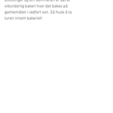
utstillinger og om sommeren er det et 
vidunderlig bakeri hvor det bakes på 
gamlemåten i vedfyrt ovn. Så husk å ta 
turen innom bakeriet!