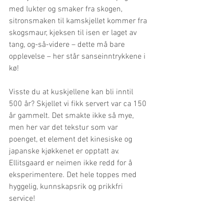
med lukter og smaker fra skogen, 
sitronsmaken til kamskjellet kommer fra 
skogsmaur, kjeksen til isen er laget av 
tang, og-så-videre – dette må bare 
opplevelse – her står sanseinntrykkene i 
kø! 
Visste du at kuskjellene kan bli inntil 
500 år? Skjellet vi fikk servert var ca 150 
år gammelt. Det smakte ikke så mye, 
men her var det tekstur som var 
poenget, et element det kinesiske og 
japanske kjøkkenet er opptatt av. 
Ellitsgaard er neimen ikke redd for å 
eksperimentere. Det hele toppes med 
hyggelig, kunnskapsrik og prikkfri 
service!