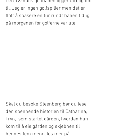
Den 18-hulls golfbanen ligger utrolig fint 
til. Jeg er ingen golfspiller men det er 
flott å spasere en tur rundt banen tidlig 
på morgenen før golferne var ute. 
Skal du besøke Steenberg bør du lese 
den spennende historien til Catharina, 
Tryn,  som startet gården, hvordan hun 
kom til å eie gården og skjebnen til 
hennes fem menn, les mer på 