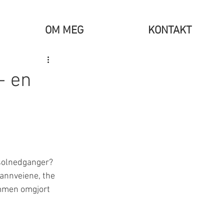
OM MEG
KONTAKT
- en
 solnedganger? 
vannveiene, the 
ømmen omgjort 