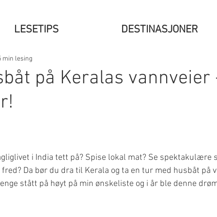
LESETIPS
DESTINASJONER
5 min lesing
sbåt på Keralas vannveier 
r!
liglivet i India tett på? Spise lokal mat? Se spektakulære
 fred? Da bør du dra til Kerala og ta en tur med husbåt på 
lenge stått på høyt på min ønskeliste og i år ble denne dr