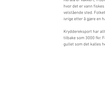
Kerala er vakkert, fro
hvor det er vann fiskes 
velstående sted. Folket 
ivrige etter å gjøre en h
Kryddereksport har allti
tilbake som 3000 fkr. F
gullet som det kalles he