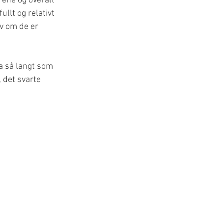
ene og overalt 
llt og relativt 
lv om de er 
ja så langt som 
 det svarte 