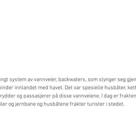
angt system av vannveier, backwaters, som slynger seg gje
binder innlandet med havet. Det var spesielle husbåter, ke
krydder og passasjerer på disse vannveiene. I dag er frakten 
iler og jernbane og husbåtene frakter turister i stedet. 