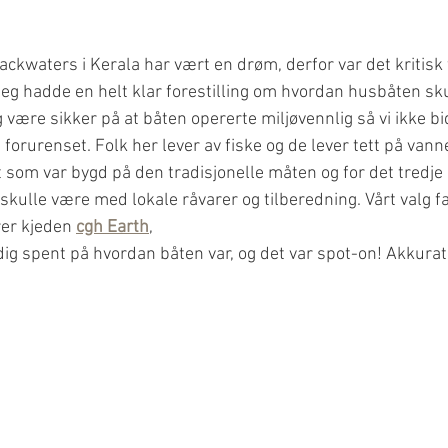
ckwaters i Kerala har vært en drøm, derfor var det kritisk 
Jeg hadde en helt klar forestilling om hvordan husbåten sku
g være sikker på at båten opererte miljøvennlig så vi ikke bid
forurenset. Folk her lever av fiske og de lever tett på vanne
 som var bygd på den tradisjonelle måten og for det tredje 
kulle være med lokale råvarer og tilberedning. Vårt valg fa
er kjeden 
cgh Earth
, 
ldig spent på hvordan båten var, og det var spot-on! Akkurat