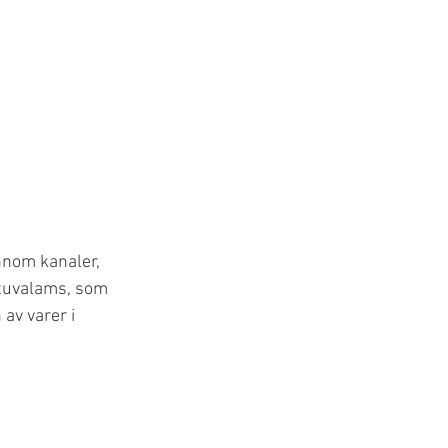
nnom kanaler, 
ttuvalams, som 
av varer i 