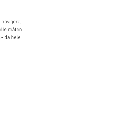
 navigere, 
elle måten 
» da hele 