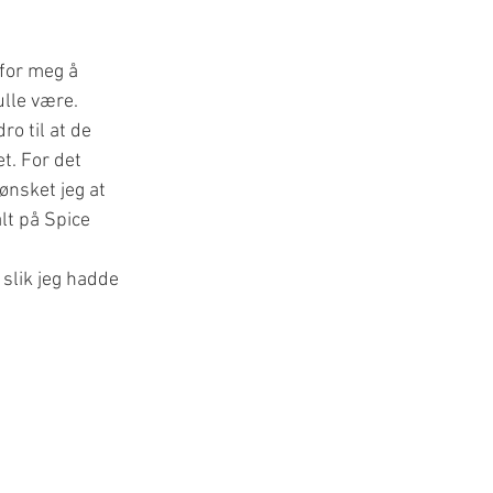
for meg å 
lle være. 
ro til at de 
t. For det 
ønsket jeg at 
lt på Spice 
 slik jeg hadde 