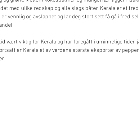
dig og grønt. Mellom kokospalmer og mangotrær ligger risåkr
det med ulike redskap og alle slags båter. Kerala er et fredfu
er vennlig og avslappet og lar deg stort sett få gå i fred se
andel. 
d vært viktig for Kerala og har foregått i uminnelige tider, 
ortsatt er Kerala et av verdens største eksportør av pepper,
r. 